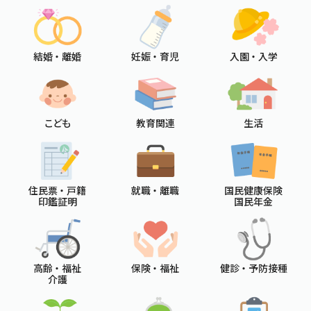
結婚 ・ 離婚
妊娠 ・ 育児
入園 ・ 入学
こども
教育関連
生活
住民票 ・ 戸籍
就職 ・ 離職
国民健康保険
印鑑証明
国民年金
高齢 ・ 福祉
保険 ・ 福祉
健診 ・ 予防接種
介護