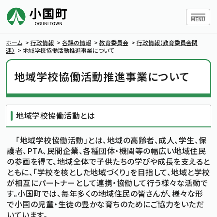
ハンバー
MENU
ホーム
>
行政情報
>
各課の情報
>
教育委員会
>
行政情報（教育委員会関
連）
>
地域学校協働活動推進事業について
地域学校協働活動推進事業について
小国町について
暮らしの情報
地域学校協働活動とは
行政情報
「地域学校協働活動」とは、地域の高齢者、成人、学生、保
護者、PTA、民間企業、各種団体・機関等の幅広い地域住民
の参画を得て、地域全体で子供たちの学びや成長を支えると
条例・規則
ともに、「学校を核とした地域づくり」を目指して、地域と学校
が相互にパートナーとして連携・協働して行う様々な活動で
す。小国町では、毎年多くの地域住民の皆さんが、様々な形
小国町議会
で小国の児童・生徒の豊かな育ちのためにご協力をいただ
いています。