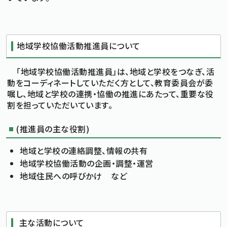
標準
拡大
文字サイズ
文字の大きさをもとの大きさに戻す
文字を大きくする
白
黒
青
背景色変更
地域学校協働活動推進員について
背景色の変更：白
背景色の変更：黒
背景色の変更：青
Foreign Language
「地域学校協働活動推進員」は、地域と学校をつなぎ、活
動をコーディネートしていただく方として、教育委員会が委
嘱し、地域と学校の連携・協働の推進にあたって、重要な役
メニューを閉じる
割を担っていただいています。
(推進員の主な役割)
地域と学校の連絡調整、情報の共有
地域学校協働活動の企画・調整・運営
地域住民への呼びかけ など
主な活動について