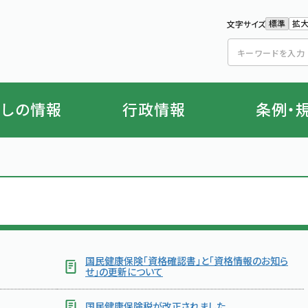
標準
拡
文字サイズ
文字の
文
らしの情報
行政情報
条例・
国民健康保険「資格確認書」と「資格情報のお知ら
せ」の更新について
国民健康保険税が改正されました