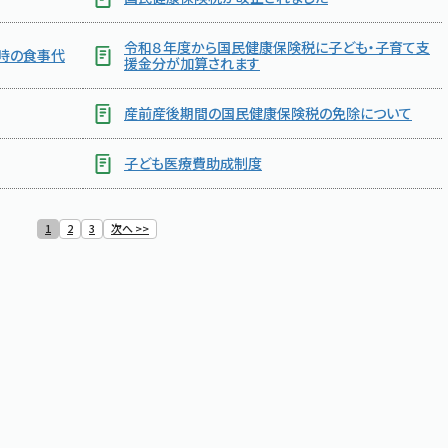
令和８年度から国民健康保険税に子ども・子育て支
時の食事代
援金分が加算されます
産前産後期間の国民健康保険税の免除について
子ども医療費助成制度
1
2
3
次へ >>