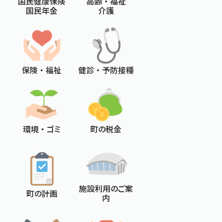
国民健康保険
高齢 ・ 福祉
国民年金
介護
保険 ・ 福祉
健診 ・ 予防接種
環境 ・ ゴミ
町の税金
施設利用のご案
町の計画
内