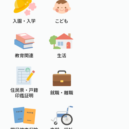
入園 ・ 入学
こども
教育関連
生活
住民票 ・ 戸籍
就職 ・ 離職
印鑑証明