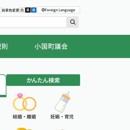
Foreign Language
大
白
黒
青
背景色変更
大きさをもとの大きさに戻す
字を大きくする
背景色の変更：白
背景色の変更：黒
背景色の変更：青
規則
小国町議会
かんたん検索
結婚 ・ 離婚
妊娠 ・ 育児