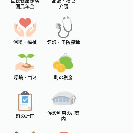
国民健康保険
高齢 ・ 福祉
国民年金
介護
保険 ・ 福祉
健診 ・ 予防接種
環境 ・ ゴミ
町の税金
施設利用のご案
町の計画
内