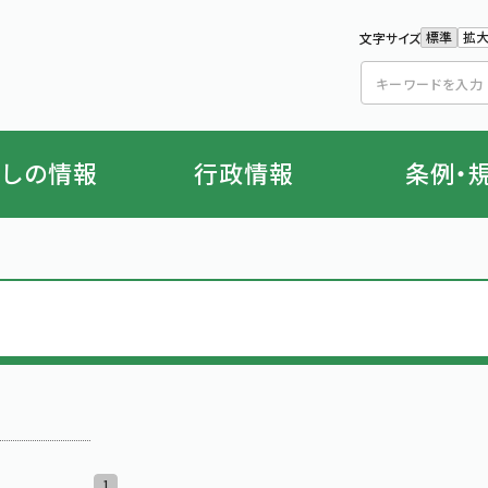
標準
拡
文字サイズ
文字の
文
らしの情報
行政情報
条例・
1