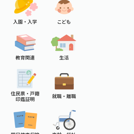
入園 ・ 入学
こども
教育関連
生活
住民票 ・ 戸籍
就職 ・ 離職
印鑑証明