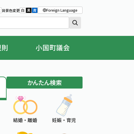
Foreign Language
大
白
黒
青
背景色変更
大きさをもとの大きさに戻す
字を大きくする
背景色の変更：白
背景色の変更：黒
背景色の変更：青
規則
小国町議会
かんたん検索
結婚 ・ 離婚
妊娠 ・ 育児