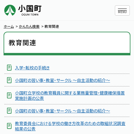
ハンバー
MENU
ホーム
>
かんたん検索
>
教育関連
教育関連
小国町について
暮らしの情報
入学・転校の手続き
小国町の習い事・教室・サークル ～自主活動の紹介～
行政情報
小国町立学校の教育職員に関する業務量管理・健康確保措置
実施計画の公表
条例・規則
小国町の習い事・教室・サークル ～自主活動の紹介～
小国町議会
教育委員会における学校の働き方改革のための取組状況調査
結果の公表