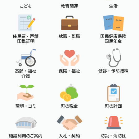
こども
教育関連
生活
住民票 ・ 戸籍
就職 ・ 離職
国民健康保険
印鑑証明
国民年金
高齢 ・ 福祉
保険 ・ 福祉
健診 ・ 予防接種
介護
環境 ・ ゴミ
町の税金
町の計画
施設利用のご案内
入札 ・ 契約
防災 ・ 消防団