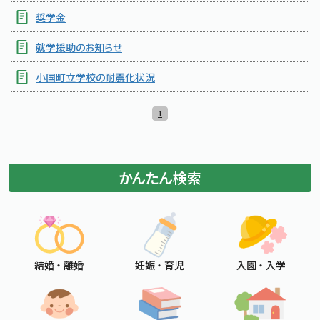
奨学金
標準
拡大
文字サイズ
文字の大きさをもとの大きさに戻す
文字を大きくする
就学援助のお知らせ
白
黒
青
背景色変更
背景色の変更：白
背景色の変更：黒
背景色の変更：青
小国町立学校の耐震化状況
Foreign Language
1
メニューを閉じる
かんたん検索
結婚 ・ 離婚
妊娠 ・ 育児
入園 ・ 入学