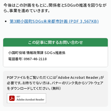
今後はこの計画をもとに、関係者とSDGsの推進を図りなが
ら、事業を進めていきます。
標準
拡大
文字サイズ
文字の大きさをもとの大きさに戻す
文字を大きくする
白
黒
青
背景色変更
第3期小国町SDGs未来都市計画
(PDF 3,567KB)
背景色の変更：白
背景色の変更：黒
背景色の変更：青
Foreign Language
この記事に関するお問い合わせ
メニューを閉じる
お問合せ先
小国町役場 情報政策課 ＳＤＧｓ推進係
電話番号：
0967-46-2118
追加情報：PDFファイル
PDFファイルをご覧いただくには「Adobe Acrobat Reader」が
必要です。お持ちでない方は、バナーのリンク先からソフトウェア
をダウンロードしてください。（無料）