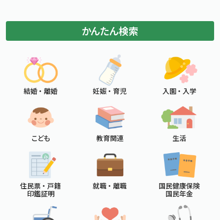
かんたん検索
結婚 ・ 離婚
妊娠 ・ 育児
入園 ・ 入学
こども
教育関連
生活
住民票 ・ 戸籍
就職 ・ 離職
国民健康保険
印鑑証明
国民年金