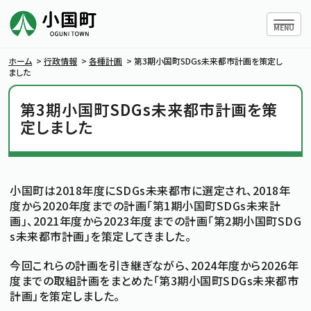
ハンバー
MENU
ホーム
>
行政情報
>
各種計画
>
第3期小国町SDGs未来都市計画を策定し
ました
第3期小国町SDGs未来都市計画を策
小国町について
定しました
暮らしの情報
小国町は2018年度にSDGs未来都市に選定され、2018年
行政情報
度から2020年度までの計画「第1期小国町SDGs未来計
画」、2021年度から2023年度までの計画「第2期小国町SDG
s未来都市計画」を策定してきました。
条例・規則
今回これらの計画を引き継ぎながら、2024年度から2026年
小国町議会
度までの取組計画をまとめた「第3期小国町SDGs未来都市
計画」を策定しました。