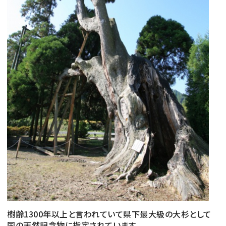
体験する
標準
拡大
文字サイズ
文字の大きさをもとの大きさに戻す
文字を大きくする
白
黒
青
背景色変更
背景色の変更：白
背景色の変更：黒
背景色の変更：青
Foreign Language
メニューを閉じる
樹齢1300年以上と言われていて県下最大級の大杉として
国の天然記念物に指定されています。