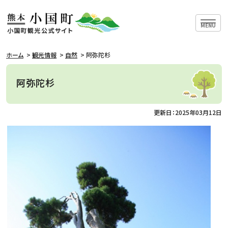
ハンバー
MENU
ホーム
>
観光情報
>
自然
>
阿弥陀杉
阿弥陀杉
自然を楽しむ
更新日：2025年03月12日
温泉で癒す
歴史に触れる
施設を訪れる