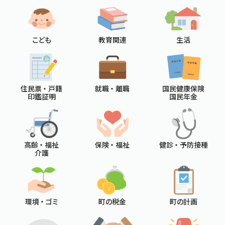
こども
教育関連
生活
住民票 ・ 戸籍
就職 ・ 離職
国民健康保険
印鑑証明
国民年金
高齢 ・ 福祉
保険 ・ 福祉
健診 ・ 予防接種
介護
環境 ・ ゴミ
町の税金
町の計画