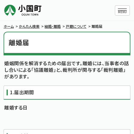
ハンバー
MENU
ホーム
>
かんたん検索
>
結婚・離婚
>
戸籍について
>
離婚届
離婚届
小国町について
婚姻関係を解消するための届出です。離婚には、当事者の話
暮らしの情報
し合いによる「協議離婚」と、裁判所が関与する「裁判離婚」
があります。
行政情報
1.届出期間
条例・規則
離婚する日
小国町議会