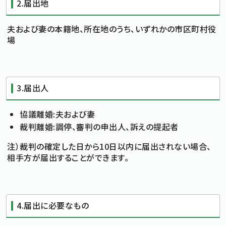
2.届出地
標準
拡大
文字サイズ
夫および妻の本籍地、所在地のうち、いずれかの市区町村役
文字の大きさをもとの大きさに戻す
文字を大きくする
場
白
黒
青
背景色変更
背景色の変更：白
背景色の変更：黒
背景色の変更：青
Foreign Language
3.届出人
メニューを閉じる
協議離婚:夫および妻
裁判離婚:調停、審判の申出人、訴えの提起者
注）裁判の確定した日から10日以内に届出されない場合、
相手方が届出することができます。
4.届出に必要なもの