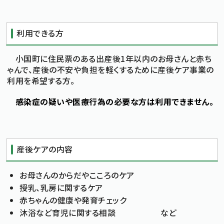
標準
拡大
文字サイズ
文字の大きさをもとの大きさに戻す
文字を大きくする
利用できる方
白
黒
青
背景色変更
背景色の変更：白
背景色の変更：黒
背景色の変更：青
Foreign Language
小国町に住民票のある出産後1年以内のお母さんと赤ち
ゃんで、産後の不安や負担を軽くするために産後ケア事業の
利用を希望する方。
メニューを閉じる
感染症の疑いや医療行為の必要な方は利用できません。
産後ケアの内容
お母さんのからだやこころのケア
授乳、乳房に関するケア
赤ちゃんの健康や発育チェック
沐浴など育児に関する相談 など