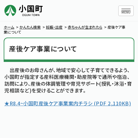
ハンバー
MENU
ホーム
>
かんたん検索
>
妊娠・出産
>
赤ちゃんが生まれたら
>
産後ケア事
業について
産後ケア事業について
小国町について
暮らしの情報
出産後のお母さんが、地域で安心して子育てできるよう、
小国町が指定する産科医療機関・助産院等で通所や宿泊、
訪問により、産後の体調管理や育児サポート(授乳・沐浴・育
行政情報
児相談など)を受けることができます。
★R8.4~小国町産後ケア事業案内チラシ
(PDF 2,110KB)
条例・規則
小国町議会