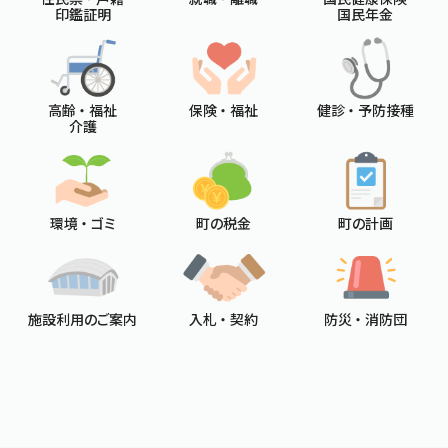
印鑑証明
国民年金
高齢 ・ 福祉
保険 ・ 福祉
健診 ・ 予防接種
介護
環境 ・ ゴミ
町の税金
町の計画
施設利用のご案内
入札 ・ 契約
防災 ・ 消防団