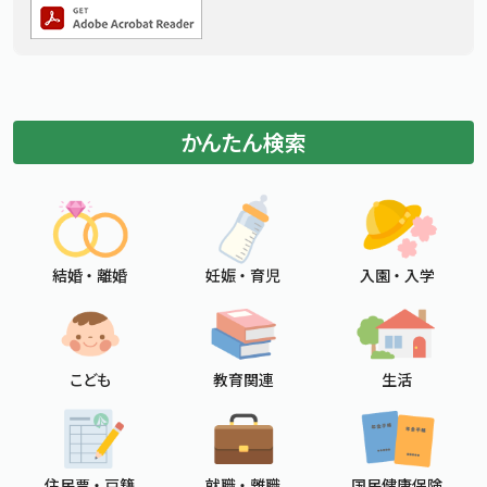
かんたん検索
結婚 ・ 離婚
妊娠 ・ 育児
入園 ・ 入学
こども
教育関連
生活
住民票 ・ 戸籍
就職 ・ 離職
国民健康保険