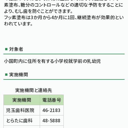
素塗布、糖分のコントロールなどの適切な予防をすることに
より、むし歯を防ぐことができます。
標準
拡大
文字サイズ
フッ素塗布は3か月から4か月に1回、継続塗布が効果的とい
文字の大きさをもとの大きさに戻す
文字を大きくする
白
黒
青
背景色変更
われています。
背景色の変更：白
背景色の変更：黒
背景色の変更：青
Foreign Language
対象者
メニューを閉じる
小国町内に住所を有する小学校就学前の乳幼児
実施機関
実施機関と連絡先
実施機関
電話番号
児玉歯科医院
46-2183
とらたに歯科
48-5888