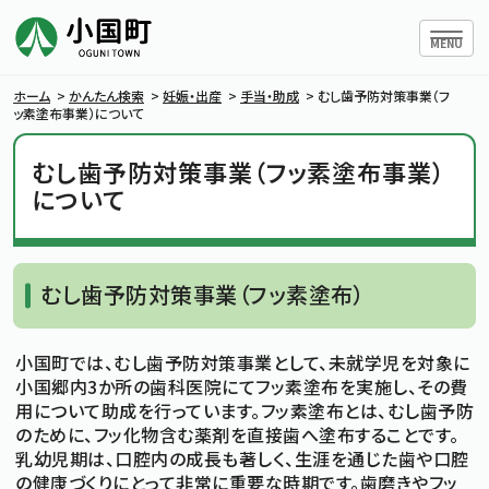
ハンバー
MENU
ホーム
>
かんたん検索
>
妊娠・出産
>
手当・助成
>
むし歯予防対策事業（フ
ッ素塗布事業）について
むし歯予防対策事業（フッ素塗布事業）
小国町について
について
暮らしの情報
むし歯予防対策事業（フッ素塗布）
行政情報
小国町では、むし歯予防対策事業として、未就学児を対象に
条例・規則
小国郷内3か所の歯科医院にてフッ素塗布を実施し、その費
用について助成を行っています。フッ素塗布とは、むし歯予防
のために、フッ化物含む薬剤を直接歯へ塗布することです。
小国町議会
乳幼児期は、口腔内の成長も著しく、生涯を通じた歯や口腔
の健康づくりにとって非常に重要な時期です。歯磨きやフッ