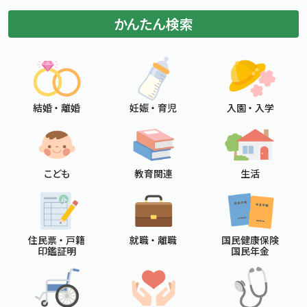
かんたん検索
結婚 ・ 離婚
妊娠 ・ 育児
入園 ・ 入学
こども
教育関連
生活
住民票 ・ 戸籍
就職 ・ 離職
国民健康保険
印鑑証明
国民年金