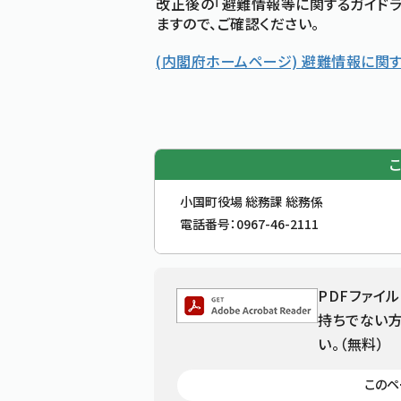
改正後の「避難情報等に関するガイド
ますので、ご確認ください。
(内閣府ホームページ) 避難情報に関
お問合せ先
小国町役場 総務課 総務係
電話番号：
0967-46-2111
PDFファイル
持ちでない方
い。（無料）
追加情報：外部リンク
このペ