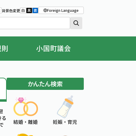
Foreign Language
大
白
黒
青
背景色変更
大きさをもとの大きさに戻す
字を大きくする
背景色の変更：白
背景色の変更：黒
背景色の変更：青
規則
小国町議会
かんたん検索
避
きる
結婚 ・ 離婚
妊娠 ・ 育児
で