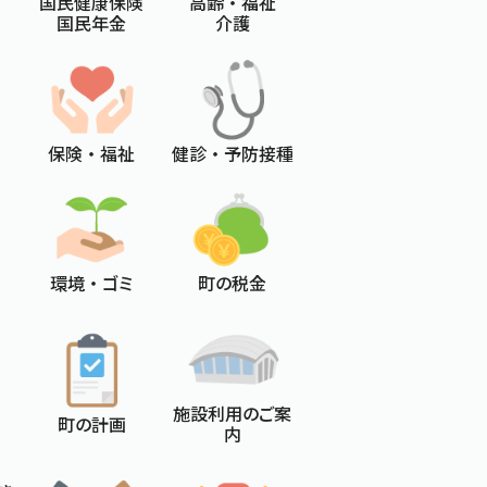
国民健康保険
高齢 ・ 福祉
国民年金
介護
保険 ・ 福祉
健診 ・ 予防接種
環境 ・ ゴミ
町の税金
施設利用のご案
町の計画
内