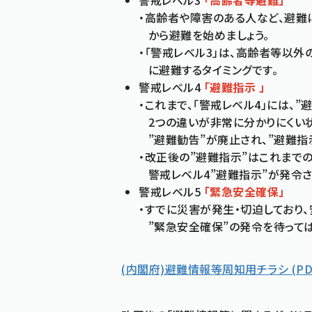
警戒レベル3
「
高齢者等避難」
・高齢者や障害のある人など、避難
から避難を始めましょう。
・「警戒レベル3」は、高齢者等以
に避難するタイミングです。
警戒レべル4
「
避難指示 」
・これまで、「警戒レベル4」には、”
2つの違いが非常に分かりにくい状
”避難勧告”が廃止され、”避難指
・改正後の”避難指示”はこれまでの
警戒レベル4”避難指示”が発令さ
警戒レベル5
「
緊急安全確保」
・すでに災害が発生・切迫しており
”緊急安全確保”の発令を待っては
(内閣府)避難情報等周知用チラシ
(PD