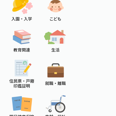
入園 ・ 入学
こども
教育関連
生活
住民票 ・ 戸籍
就職 ・ 離職
印鑑証明