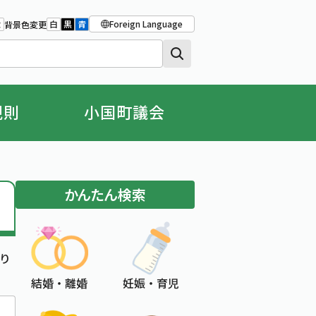
Foreign Language
大
白
黒
青
背景色変更
大きさをもとの大きさに戻す
字を大きくする
背景色の変更：白
背景色の変更：黒
背景色の変更：青
規則
小国町議会
かんたん検索
り
結婚 ・ 離婚
妊娠 ・ 育児