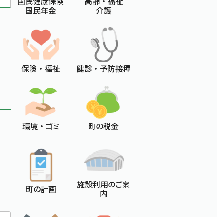
国民健康保険
高齢 ・ 福祉
国民年金
介護
保険 ・ 福祉
健診 ・ 予防接種
環境 ・ ゴミ
町の税金
施設利用のご案
町の計画
内