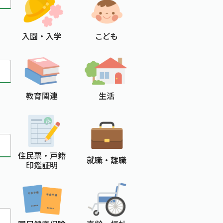
入園 ・ 入学
こども
教育関連
生活
住民票 ・ 戸籍
就職 ・ 離職
印鑑証明