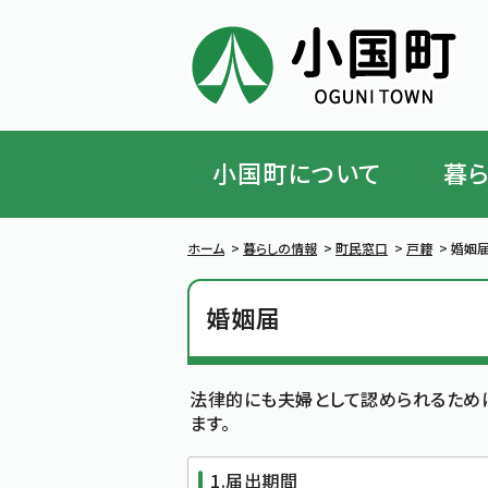
小国町について
暮
ハンバーガーメニューを閉じる
ホーム
>
暮らしの情報
>
町民窓口
>
戸籍
>
婚姻
婚姻届
法律的にも夫婦として認められるため
ます。
1.届出期間