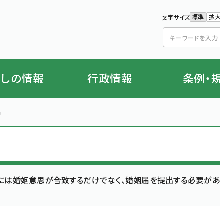
標準
拡
文字サイズ
文字の
文
らしの情報
行政情報
条例・
届
には婚姻意思が合致するだけでなく、婚姻届を提出する必要があ