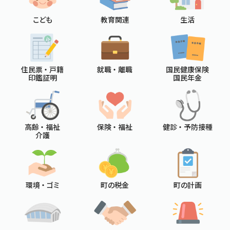
こども
教育関連
生活
住民票 ・ 戸籍
就職 ・ 離職
国民健康保険
印鑑証明
国民年金
高齢 ・ 福祉
保険 ・ 福祉
健診 ・ 予防接種
介護
環境 ・ ゴミ
町の税金
町の計画