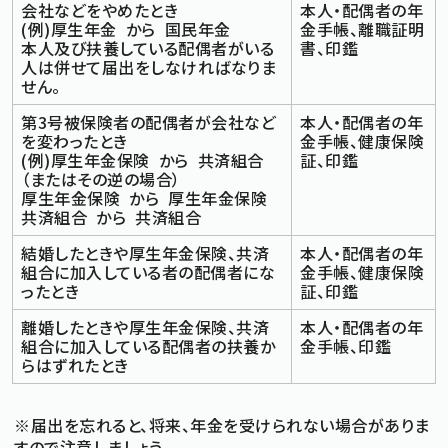
会社などをやめたとき
本人・配偶者の年
(例)厚生年金 から 国民年金
金手帳、離職証明
標準
拡大
文字サイズ
本人及び扶養している配偶者がいる
書、印鑑
文字の大きさをもとの大きさに戻す
文字を大きくする
人は併せて届出をしなければなりま
白
黒
青
背景色変更
せん。
背景色の変更：白
背景色の変更：黒
背景色の変更：青
Foreign Language
第3号被保険者の配偶者が会社など
本人・配偶者の年
を変わったとき
金手帳、健康保険
(例)厚生年金保険 から 共済組合
証、印鑑
（またはその逆の場合）
メニューを閉じる
厚生年金保険 から 厚生年金保険
共済組合 から 共済組合
結婚したときや厚生年金保険、共済
本人・配偶者の年
組合に加入している者の配偶者にな
金手帳、健康保険
ったとき
証、印鑑
離婚したときや厚生年金保険、共済
本人・配偶者の年
組合に加入している配偶者の扶養か
金手帳、印鑑
らはずれたとき
※届出を忘れると、将来、年金を受けられない場合がありま
すので注意しましょう。