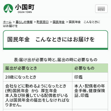
ハンバー
MENU
ホーム
>
暮らしの情報
>
町民窓口
>
国民年金
>
国民年金 こんなときに
はお届けを
国民年金 こんなときにはお届けを
小国町について
暮らしの情報
表:届け出が必要な時と、届出の時に必要なもの
届出が必要なとき
必要なもの
行政情報
20歳になったとき
印鑑
条例・規則
会社などに勤めるようになったとき
本人・配偶者の年
(例)国民年金 から 厚生年金
金手帳、健康保険
本人及び扶養している配偶者がいる
証、印鑑
小国町議会
人は国民年金の届出をしなければな
りません。