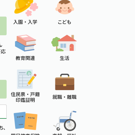
入園 ・ 入学
こども
ん
が応
教育関連
生活
住民票 ・ 戸籍
就職 ・ 離職
印鑑証明
ち、