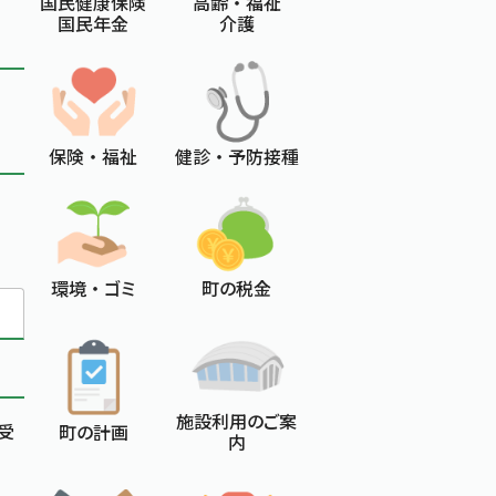
国民健康保険
高齢 ・ 福祉
国民年金
介護
保険 ・ 福祉
健診 ・ 予防接種
環境 ・ ゴミ
町の税金
施設利用のご案
受
町の計画
内