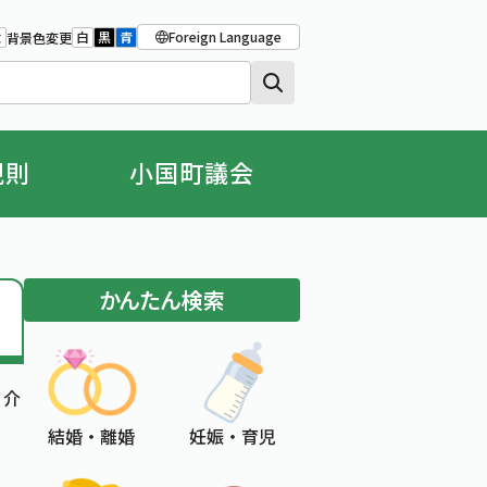
Foreign Language
大
白
黒
青
背景色変更
大きさをもとの大きさに戻す
字を大きくする
背景色の変更：白
背景色の変更：黒
背景色の変更：青
規則
小国町議会
かんたん検索
、介
結婚 ・ 離婚
妊娠 ・ 育児