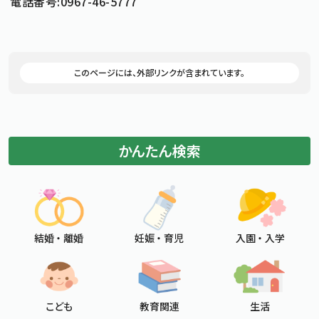
電話番号:0967-46-5777
標準
拡大
文字サイズ
文字の大きさをもとの大きさに戻す
文字を大きくする
白
黒
青
背景色変更
背景色の変更：白
背景色の変更：黒
背景色の変更：青
追加情報：外部リンク
このページには、外部リンクが含まれています。
Foreign Language
メニューを閉じる
かんたん検索
結婚 ・ 離婚
妊娠 ・ 育児
入園 ・ 入学
こども
教育関連
生活