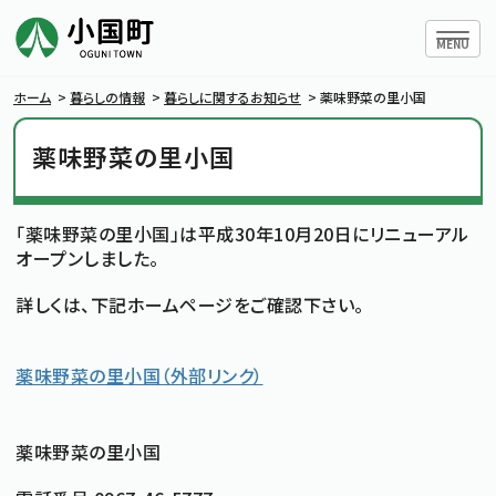
ハンバー
MENU
ホーム
>
暮らしの情報
>
暮らしに関するお知らせ
>
薬味野菜の里小国
薬味野菜の里小国
小国町について
「薬味野菜の里小国」は平成30年10月20日にリニューアル
暮らしの情報
オープンしました。
詳しくは、下記ホームページをご確認下さい。
行政情報
薬味野菜の里小国（外部リンク）
条例・規則
小国町議会
薬味野菜の里小国