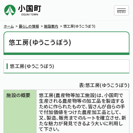
ハンバー
MENU
ホーム
>
暮らしの情報
>
施設案内
>
悠工房(ゆうこうぼう)
悠工房(ゆうこうぼう)
小国町について
悠工房(ゆうこうぼう)
暮らしの情報
行政情報
表:悠工房(ゆうこうぼう)
施設の概要
悠工房(農産物等加工施設)は、小国町で
生産される農産物等の加工品を製造する
条例・規則
ために作られたもので、皆さんが自らの手
で付加価値をつけた農産加工品として、
又、製造、販売までのルートを確立させ、新
小国町議会
たな魅力が発見できるよう大いに利用し
て下さい。