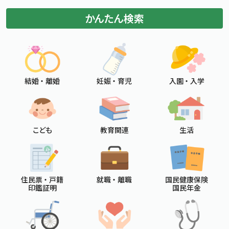
かんたん検索
結婚 ・ 離婚
妊娠 ・ 育児
入園 ・ 入学
こども
教育関連
生活
住民票 ・ 戸籍
就職 ・ 離職
国民健康保険
印鑑証明
国民年金