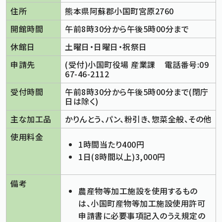
住所
熊本県阿蘇郡小国町宮原2760
標準
拡大
文字サイズ
開館時間
午前8時30分から午後5時00分まで
文字の大きさをもとの大きさに戻す
文字を大きくする
白
黒
青
背景色変更
背景色の変更：白
背景色の変更：黒
背景色の変更：青
休館日
土曜日・日曜日・祝祭日
Foreign Language
申請先
(受付)小国町役場 産業課 電話番号:09
67-46-2112
受付時間
午前8時30分から午後5時00分まで(閉庁
メニューを閉じる
日は除く)
主な加工品
かりんとう、パン、粉引き、惣菜全般、その他
使用料金
1時間当たり400円
1日(8時間以上)3,000円
備考
農産物等加工施設を使用するもの
は、小国町産物等加工施設使用許可
申請書に必要事項記入のうえ規定の