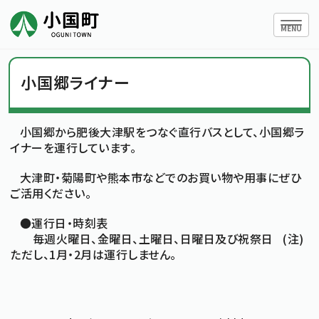
ハンバー
MENU
小国郷ライナー
小国町について
小国郷から肥後大津駅をつなぐ直行バスとして、小国郷ラ
イナーを運行しています。
暮らしの情報
大津町・菊陽町や熊本市などでのお買い物や用事にぜひ
ご活用ください。
行政情報
●運行日・時刻表
毎週火曜日、金曜日、土曜日、日曜日及び祝祭日 (注)
条例・規則
ただし、1月・2月は運行しません。
小国町議会