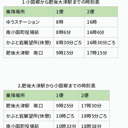
1.小国郷から肥後大津駅までの時刻表
乗降場所
1便
2便
標準
拡大
文字サイズ
文字の大きさをもとの大きさに戻す
文字を大きくする
ゆうステーション
8時
16時
白
黒
青
背景色変更
背景色の変更：白
背景色の変更：黒
背景色の変更：青
南小国町役場前
8時6分
16時6分
Foreign Language
かぶと岩展望所(休憩)
8時30分ごろ
16時30分ごろ
肥後大津駅 南口
9時15分
17時15分
メニューを閉じる
2.肥後大津駅から小国郷までの時刻表
乗降場所
1便
2便
肥後大津駅 南口
9時25分
17時30分
かぶと岩展望所(休憩)
10時ごろ
18時5分ごろ
南小国町役場前
10時33分
18時38分