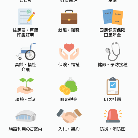
こども
教育関連
生活
住民票 ・ 戸籍
就職 ・ 離職
国民健康保険
印鑑証明
国民年金
高齢 ・ 福祉
保険 ・ 福祉
健診 ・ 予防接種
介護
環境 ・ ゴミ
町の税金
町の計画
施設利用のご案内
入札 ・ 契約
防災 ・ 消防団