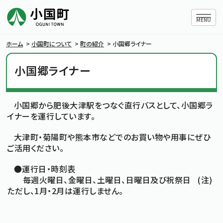
ハンバー
MENU
ホーム
>
小国町について
>
町の紹介
>
小国郷ライナー
小国郷ライナー
小国町について
小国郷から肥後大津駅をつなぐ直行バスとして、小国郷ラ
暮らしの情報
イナーを運行しています。
大津町・菊陽町や熊本市などでのお買い物や用事にぜひ
行政情報
ご活用ください。
●運行日・時刻表
条例・規則
毎週火曜日、金曜日、土曜日、日曜日及び祝祭日 (注)
ただし、1月・2月は運行しません。
小国町議会