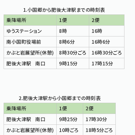
1.小国郷から肥後大津駅までの時刻表
標準
拡大
文字サイズ
文字の大きさをもとの大きさに戻す
文字を大きくする
乗降場所
1便
2便
白
黒
青
背景色変更
背景色の変更：白
背景色の変更：黒
背景色の変更：青
ゆうステーション
8時
16時
Foreign Language
南小国町役場前
8時6分
16時6分
かぶと岩展望所(休憩)
8時30分ごろ
16時30分ごろ
メニューを閉じる
肥後大津駅 南口
9時15分
17時15分
2.肥後大津駅から小国郷までの時刻表
乗降場所
1便
2便
肥後大津駅 南口
9時25分
17時30分
かぶと岩展望所(休憩)
10時ごろ
18時5分ごろ