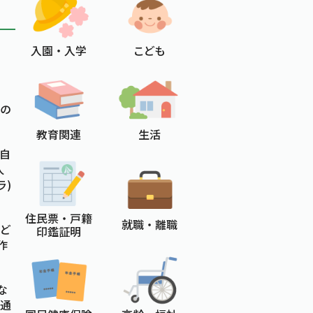
入園 ・ 入学
こども
の
教育関連
生活
、自
人
ラ)
住民票 ・ 戸籍
就職 ・ 離職
ど
印鑑証明
作
な
な通