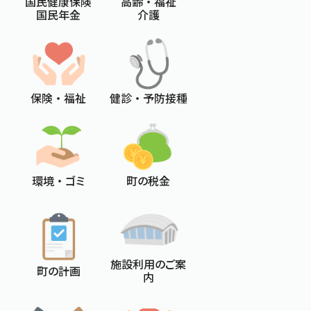
国民健康保険
高齢 ・ 福祉
国民年金
介護
保険 ・ 福祉
健診 ・ 予防接種
環境 ・ ゴミ
町の税金
施設利用のご案
町の計画
内