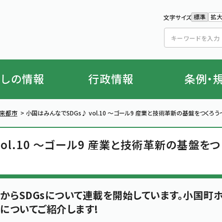
標準
拡
文字サイズ
文字の
文
らしの情報
行政情報
条例・
未来都市
>
小国はみんなでSDGs♪ vol.10 ～ゴール9 産業と技術革新の基盤をつくろう
vol.10 ～ゴール9 産業と技術革新の基盤をつ
からSDGsについて連載を開始しています。小国町
sについてご紹介します!