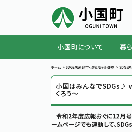
小国町について
暮
ハンバーガーメニューを閉じる
ホーム
>
SDGs未来都市・環境モデル都市
>
SDGs
小国はみんなでSDGs♪ 
くろう～
令和2年度広報おぐに12月号
ームページでも連動して、SDG