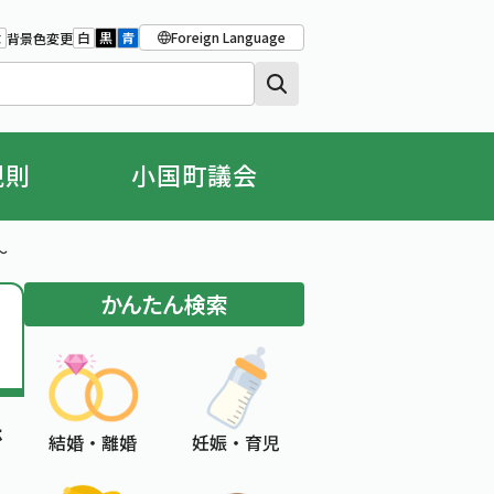
Foreign Language
大
白
黒
青
背景色変更
大きさをもとの大きさに戻す
字を大きくする
背景色の変更：白
背景色の変更：黒
背景色の変更：青
規則
小国町議会
～
かんたん検索
ホ
結婚 ・ 離婚
妊娠 ・ 育児