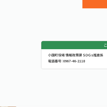
お問合せ先
小国町役場 情報政策課 ＳＤＧｓ推進係
電話番号：
0967-46-2118