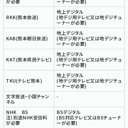
が必要
ーナーが必要)
地上デジタル
標準
拡大
文字サイズ
RKK(熊本放送)
(地デジ用テレビ又は地デジチュ
文字の大きさをもとの大きさに戻す
文字を大きくする
ーナーが必要)
白
黒
青
背景色変更
背景色の変更：白
背景色の変更：黒
背景色の変更：青
地上デジタル
Foreign Language
KAB(熊本朝日放送)
(地デジ用テレビ又は地デジチュ
ーナーが必要)
地上デジタル
メニューを閉じる
KKT(熊本県民テレビ)
(地デジ用テレビ又は地デジチュ
ーナーが必要)
地上デジタル
TKU(テレビ熊本)
(地デジ用テレビ又は地デジチュ
ーナーが必要)
文字放送・小国チャン
-
ネル
NHK BS
BSデジタル
注）別途NHK受信料
(BS対応テレビ又はBSチューナ
が必要
ーが必要)