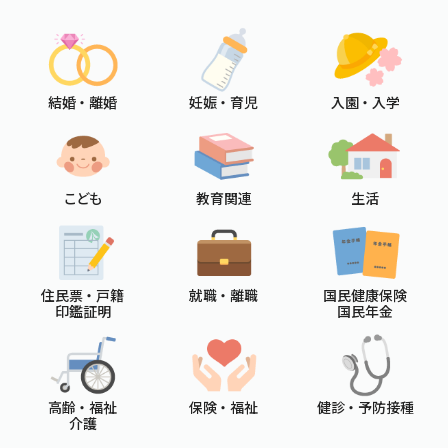
結婚 ・ 離婚
妊娠 ・ 育児
入園 ・ 入学
こども
教育関連
生活
住民票 ・ 戸籍
就職 ・ 離職
国民健康保険
印鑑証明
国民年金
高齢 ・ 福祉
保険 ・ 福祉
健診 ・ 予防接種
介護