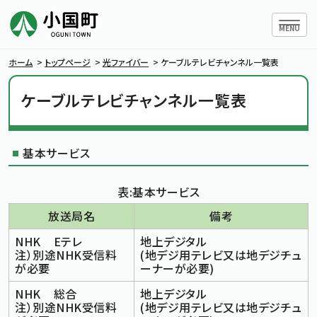
ハンバー
MENU
ホーム
>
トップページ
>
光ファイバー
>
ケーブルテレビチャンネル一覧表
ケーブルテレビチャンネル一覧表
小国町について
基本サービス
暮らしの情報
表:基本サービス
行政情報
放送局名
備考
NHK Eテレ
地上デジタル
条例・規則
注）別途NHK受信料
(地デジ用テレビ又は地デジチュ
が必要
ーナーが必要)
小国町議会
NHK 総合
地上デジタル
注）別途NHK受信料
(地デジ用テレビ又は地デジチュ