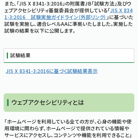
また、「JIS X 8341-3:2016」の附属書JB「試験方法」及びウ
ェブアクセシビリティ基盤委員会が提供している「
JIS X 834
標準
拡大
文字サイズ
1-3:2016 試験実施ガイドライン（外部リンク）
」に基づいた
文字の大きさをもとの大きさに戻す
文字を大きくする
試験を実施し、適合レベルAAに準拠いたしました。実施した
白
黒
青
背景色変更
背景色の変更：白
背景色の変更：黒
背景色の変更：青
試験の結果を以下に公開します。
Foreign Language
試験結果
メニューを閉じる
JIS X 8341-3:2016に基づく試験結果表示
ウェブアクセシビリティとは
「ホームページを利用している全ての方が、心身の機能や使
用環境に関わらず、ホームページで提供されている情報や
サービスにアクセスし、コンテンツや機能を利用できること」