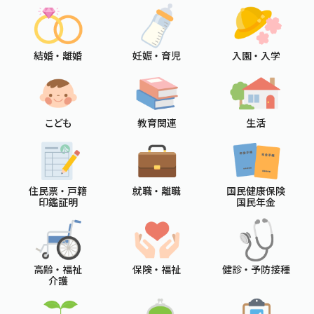
結婚 ・ 離婚
妊娠 ・ 育児
入園 ・ 入学
こども
教育関連
生活
住民票 ・ 戸籍
就職 ・ 離職
国民健康保険
印鑑証明
国民年金
高齢 ・ 福祉
保険 ・ 福祉
健診 ・ 予防接種
介護