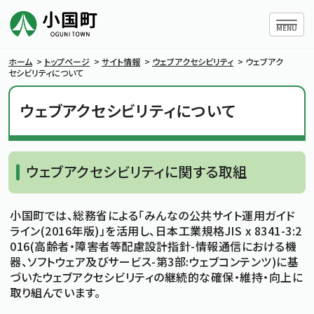
ハンバー
MENU
ホーム
>
トップページ
>
サイト情報
>
ウェブアクセシビリティ
>
ウェブアク
セシビリティについて
ウェブアクセシビリティについて
小国町について
暮らしの情報
ウェブアクセシビリティに関する取組
行政情報
小国町では、総務省による「みんなの公共サイト運用ガイド
ライン(2016年版)」を活用し、日本工業規格JIS x 8341-3:2
条例・規則
016(高齢者・障害者等配慮設計指針-情報通信における機
器、ソフトウェア及びサービス-第3部:ウェブコンテンツ)に基
づいたウェブアクセシビリティの継続的な確保・維持・向上に
小国町議会
取り組んでいます。