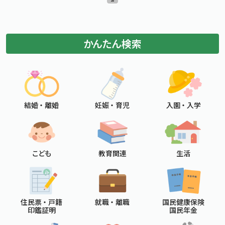
標準
拡大
文字サイズ
文字の大きさをもとの大きさに戻す
文字を大きくする
白
黒
青
背景色変更
かんたん検索
背景色の変更：白
背景色の変更：黒
背景色の変更：青
Foreign Language
メニューを閉じる
結婚 ・ 離婚
妊娠 ・ 育児
入園 ・ 入学
こども
教育関連
生活
住民票 ・ 戸籍
就職 ・ 離職
国民健康保険
印鑑証明
国民年金