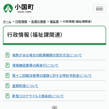
ハンバー
MENU
ホーム
>
行政情報
>
各課の情報
>
福祉課
>
行政情報（福祉課関連）
行政情報（福祉課関連）
小国町について
暮らしの情報
発熱がある場合の医療機関の受診方法について
資格確認書等の再発行について
行政情報
第十二回戦没者等の遺族に対する特別弔慰金について
条例・規則
里親制度について
新型コロナウイルス感染症について
小国町議会
1