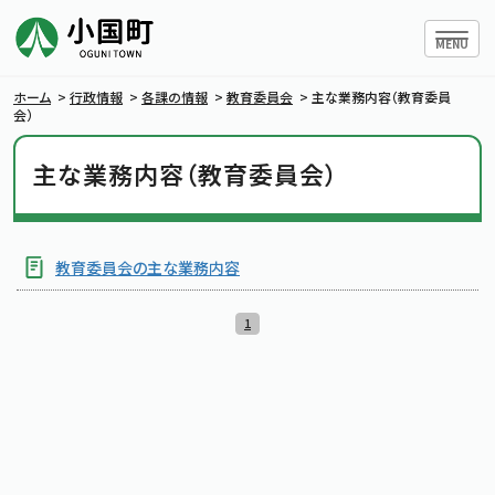
ハンバー
MENU
ホーム
>
行政情報
>
各課の情報
>
教育委員会
>
主な業務内容（教育委員
会）
主な業務内容（教育委員会）
小国町について
暮らしの情報
教育委員会の主な業務内容
行政情報
1
条例・規則
小国町議会