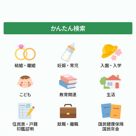
標準
拡大
文字サイズ
文字の大きさをもとの大きさに戻す
文字を大きくする
白
黒
青
背景色変更
かんたん検索
背景色の変更：白
背景色の変更：黒
背景色の変更：青
Foreign Language
メニューを閉じる
結婚 ・ 離婚
妊娠 ・ 育児
入園 ・ 入学
こども
教育関連
生活
住民票 ・ 戸籍
就職 ・ 離職
国民健康保険
印鑑証明
国民年金