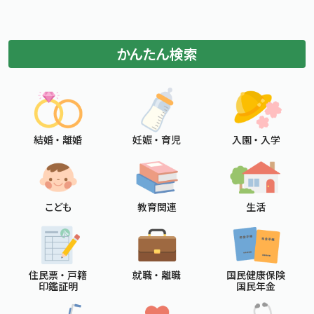
標準
拡大
文字サイズ
文字の大きさをもとの大きさに戻す
文字を大きくする
かんたん検索
白
黒
青
背景色変更
背景色の変更：白
背景色の変更：黒
背景色の変更：青
Foreign Language
メニューを閉じる
結婚 ・ 離婚
妊娠 ・ 育児
入園 ・ 入学
こども
教育関連
生活
住民票 ・ 戸籍
就職 ・ 離職
国民健康保険
印鑑証明
国民年金