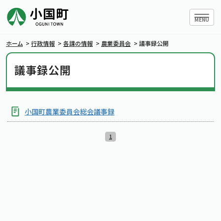
ハンバー
MENU
ホーム
>
行政情報
>
各課の情報
>
農業委員会
>
議事録公開
議事録公開
小国町について
暮らしの情報
小国町農業委員会総会議事録
1
行政情報
条例・規則
小国町議会