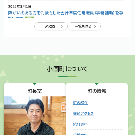
2026年8月1日
障がいのある方を対象とした会計年度任用職員（事務補助）を募
集します
NEW
RSS
一覧を見る
2026年7月31日
職員の起訴等について
NEW
2026年7月31日
「小国町地熱資源の適正活用に関する条例」に基づく事業計画書
の提出等について(令和8年度第1回審議会)
NEW
小国町について
2026年7月30日
議会会議録
町長室
町の情報
2026年7月27日
令和9年小国町二十歳のつどいのお知らせ
町の紹介
交通アクセス
統計資料
施設案内