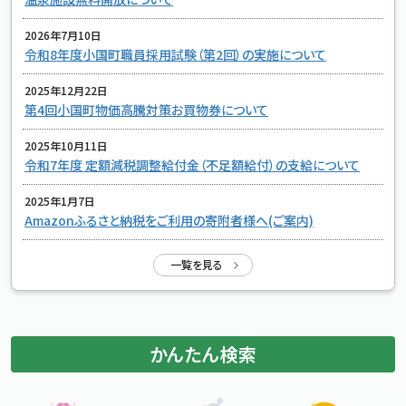
2026年7月10日
標準
拡大
文字サイズ
文字の大きさをもとの大きさに戻す
文字を大きくする
令和8年度小国町職員採用試験（第2回）の実施について
白
黒
青
背景色変更
背景色の変更：白
背景色の変更：黒
背景色の変更：青
2025年12月22日
Foreign Language
第4回小国町物価高騰対策お買物券について
2025年10月11日
令和7年度 定額減税調整給付金（不足額給付）の支給について
メニューを閉じる
2025年1月7日
Amazonふるさと納税をご利用の寄附者様へ(ご案内)
一覧を見る
かんたん検索