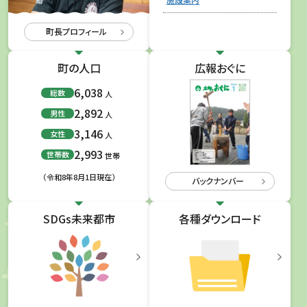
町長プロフィール
町の人口
広報おぐに
6,038
総数
人
2,892
男性
人
3,146
女性
人
2,993
世帯数
世帯
（令和8年8月1日現在）
バックナンバー
SDGs未来都市
各種ダウンロード