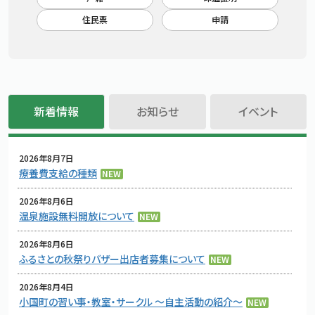
住民票
申請
新着情報
お知らせ
イベント
新着情報タブを開く
お知らせタブを開く
イベントタ
2026年8月7日
療養費支給の種類
NEW
2026年8月6日
温泉施設無料開放について
NEW
2026年8月6日
ふるさとの秋祭りバザー出店者募集について
NEW
2026年8月4日
小国町の習い事・教室・サークル ～自主活動の紹介～
NEW