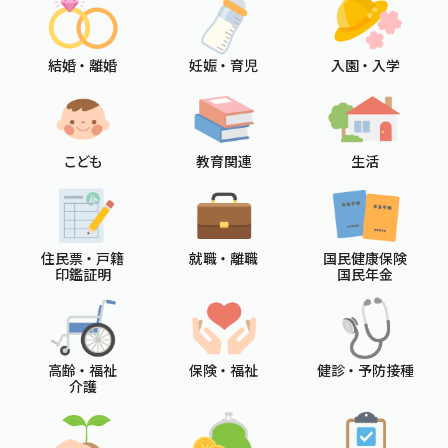
結婚 ・ 離婚
妊娠 ・ 育児
入園 ・ 入学
こども
教育関連
生活
住民票 ・ 戸籍
就職 ・ 離職
国民健康保険
印鑑証明
国民年金
高齢 ・ 福祉
保険 ・ 福祉
健診 ・ 予防接種
介護