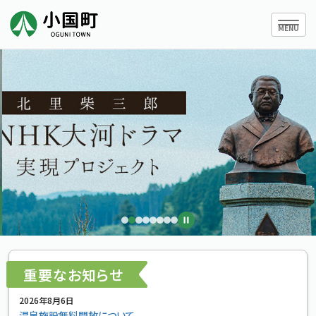
ハンバー
MENU
小国町について
暮らしの情報
行政情報
条例・規則
重要なお知らせ
小国町議会
2026年8月6日
温泉施設無料開放について