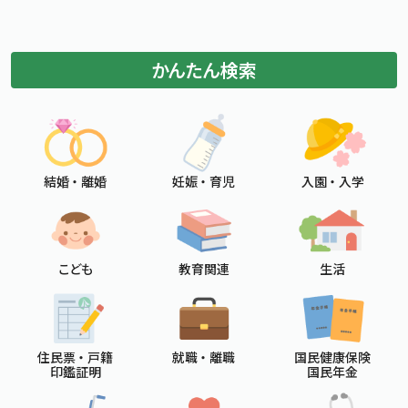
標準
拡大
文字サイズ
文字の大きさをもとの大きさに戻す
文字を大きくする
かんたん検索
白
黒
青
背景色変更
背景色の変更：白
背景色の変更：黒
背景色の変更：青
Foreign Language
メニューを閉じる
結婚 ・ 離婚
妊娠 ・ 育児
入園 ・ 入学
こども
教育関連
生活
住民票 ・ 戸籍
就職 ・ 離職
国民健康保険
印鑑証明
国民年金