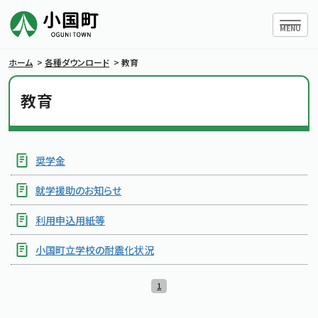
ハンバー
MENU
ホーム
>
各種ダウンロード
>
教育
教育
小国町について
暮らしの情報
奨学金
就学援助のお知らせ
行政情報
利用申込用紙等
条例・規則
小国町立学校の耐震化状況
小国町議会
1