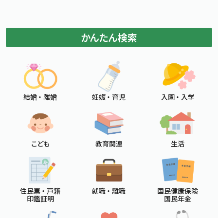
標準
拡大
文字サイズ
文字の大きさをもとの大きさに戻す
文字を大きくする
かんたん検索
白
黒
青
背景色変更
背景色の変更：白
背景色の変更：黒
背景色の変更：青
Foreign Language
メニューを閉じる
結婚 ・ 離婚
妊娠 ・ 育児
入園 ・ 入学
こども
教育関連
生活
住民票 ・ 戸籍
就職 ・ 離職
国民健康保険
印鑑証明
国民年金