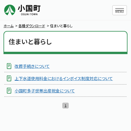
ハンバー
MENU
ホーム
>
各種ダウンロード
>
住まいと暮らし
住まいと暮らし
小国町について
暮らしの情報
改葬手続きについて
上下水道使用料金におけるインボイス制度対応について
行政情報
小国町多子世帯出産祝金について
条例・規則
1
小国町議会