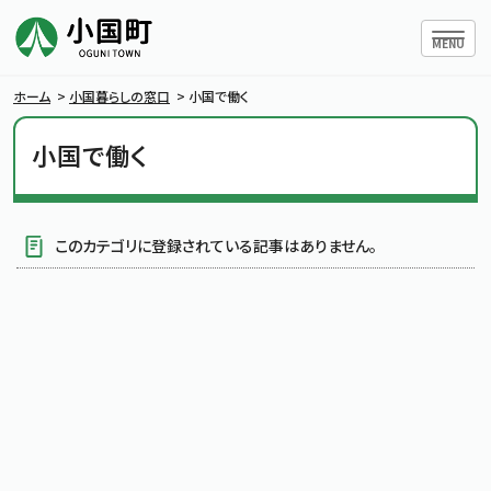
ハンバー
MENU
ホーム
>
小国暮らしの窓口
>
小国で働く
小国で働く
小国町について
暮らしの情報
このカテゴリに登録されている記事はありません。
行政情報
条例・規則
小国町議会