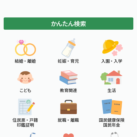
標準
拡大
文字サイズ
文字の大きさをもとの大きさに戻す
文字を大きくする
かんたん検索
白
黒
青
背景色変更
背景色の変更：白
背景色の変更：黒
背景色の変更：青
Foreign Language
メニューを閉じる
結婚 ・ 離婚
妊娠 ・ 育児
入園 ・ 入学
こども
教育関連
生活
住民票 ・ 戸籍
就職 ・ 離職
国民健康保険
印鑑証明
国民年金