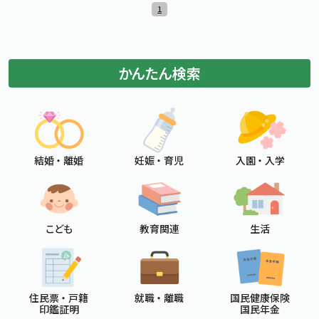
1
標準
拡大
文字サイズ
文字の大きさをもとの大きさに戻す
文字を大きくする
白
黒
青
背景色変更
背景色の変更：白
背景色の変更：黒
背景色の変更：青
かんたん検索
Foreign Language
メニューを閉じる
結婚 ・ 離婚
妊娠 ・ 育児
入園 ・ 入学
こども
教育関連
生活
住民票 ・ 戸籍
就職 ・ 離職
国民健康保険
印鑑証明
国民年金