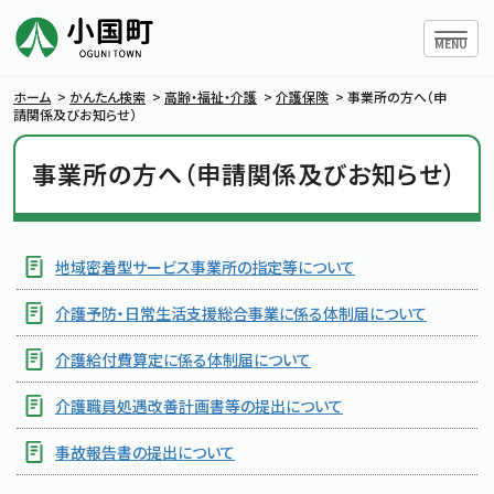
ハンバー
MENU
ホーム
>
かんたん検索
>
高齢・福祉・介護
>
介護保険
>
事業所の方へ（申
請関係及びお知らせ）
事業所の方へ（申請関係及びお知らせ）
小国町について
暮らしの情報
地域密着型サービス事業所の指定等について
行政情報
介護予防・日常生活支援総合事業に係る体制届について
介護給付費算定に係る体制届について
条例・規則
介護職員処遇改善計画書等の提出について
小国町議会
事故報告書の提出について